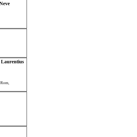
 Neve
 Laurentius
n Rom
,