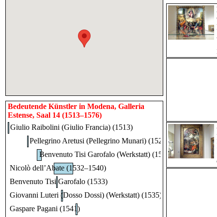
Bedeutende Künstler in Modena, Galleria
Estense, Saal 14 (1513–1576)
Giulio Raibolini (Giulio Francia) (1513)
Pellegrino Aretusi (Pellegrino Munari) (1521)
Benvenuto Tisi Garofalo (Werkstatt) (1525–1527)
Nicolò dell’Abate (1532–1540)
Benvenuto Tisi Garofalo (1533)
Giovanni Luteri (Dosso Dossi) (Werkstatt) (1535)
Gaspare Pagani (1541)