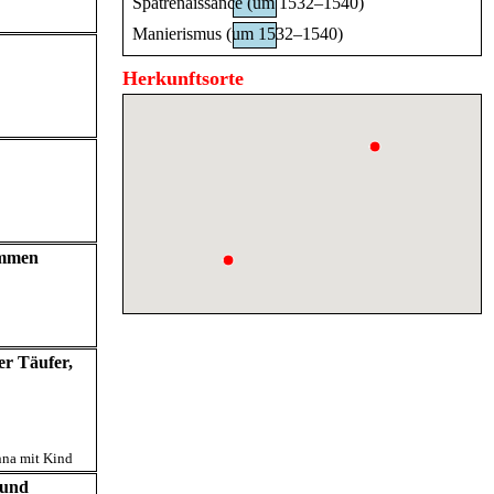
Spätrenaissance (um 1532–1540)
Manierismus (um 1532–1540)
Herkunftsorte
ommen
er Täufer,
na mit Kind
 und