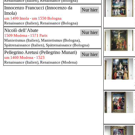
Renaissance (Italien)
,
Renaissance (Bologna)
Innocenzo Francucci (Innocenzo da
Nur hier
Imola)
um 1490 Imola - um 1550 Bologna
Renaissance (Italien)
,
Renaissance (Bologna)
Nicolò dell’Abate
Nur hier
1509 Modena - 1571 Paris
Manierismus (Italien)
,
Manierismus (Bologna)
,
Spätrenaissance (Italien)
,
Spätrenaissance (Bologna)
Pellegrino Aretusi (Pellegrino Munari)
Nur hier
um 1460 Modena - 1523
Renaissance (Italien)
,
Renaissance (Modena)