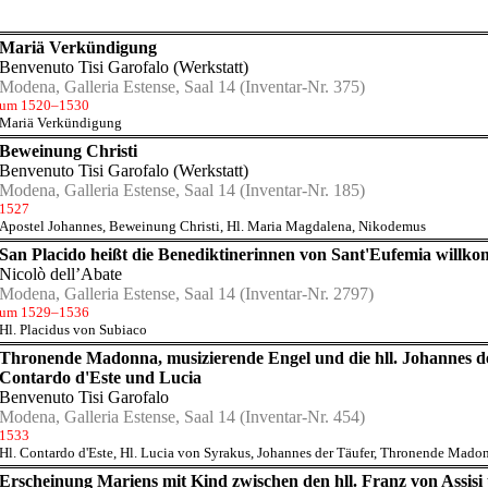
Mariä Verkündigung
Benvenuto Tisi Garofalo (Werkstatt)
Modena, Galleria Estense, Saal 14
(Inventar-Nr. 375)
um 1520–1530
Mariä Verkündigung
Beweinung Christi
Benvenuto Tisi Garofalo (Werkstatt)
Modena, Galleria Estense, Saal 14
(Inventar-Nr. 185)
1527
Apostel Johannes
,
Beweinung Christi
,
Hl. Maria Magdalena
,
Nikodemus
San Placido heißt die Benediktinerinnen von Sant'Eufemia willk
Nicolò dell’Abate
Modena, Galleria Estense, Saal 14
(Inventar-Nr. 2797)
um 1529–1536
Hl. Placidus von Subiaco
Thronende Madonna, musizierende Engel und die hll. Johannes d
Contardo d'Este und Lucia
Benvenuto Tisi Garofalo
Modena, Galleria Estense, Saal 14
(Inventar-Nr. 454)
1533
Hl. Contardo d'Este
,
Hl. Lucia von Syrakus
,
Johannes der Täufer
,
Thronende Madon
Erscheinung Mariens mit Kind zwischen den hll. Franz von Assisi