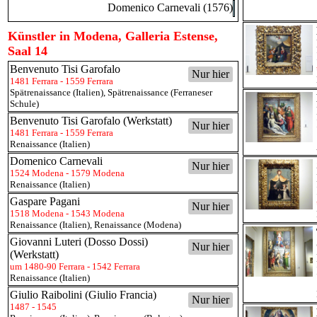
Domenico Carnevali (1576)
Künstler in Modena, Galleria Estense,
Saal 14
Benvenuto Tisi Garofalo
Nur hier
1481 Ferrara - 1559 Ferrara
Spätrenaissance (Italien)
,
Spätrenaissance (Ferraneser
Schule)
Benvenuto Tisi Garofalo (Werkstatt)
Nur hier
1481 Ferrara - 1559 Ferrara
Renaissance (Italien)
Domenico Carnevali
Nur hier
1524 Modena - 1579 Modena
Renaissance (Italien)
Gaspare Pagani
Nur hier
1518 Modena - 1543 Modena
Renaissance (Italien)
,
Renaissance (Modena)
Giovanni Luteri (Dosso Dossi)
Nur hier
(Werkstatt)
um 1480-90 Ferrara - 1542 Ferrara
Renaissance (Italien)
Giulio Raibolini (Giulio Francia)
Nur hier
1487 - 1545