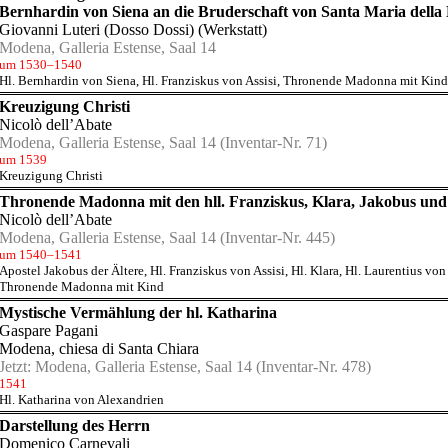
Bernhardin von Siena an die Bruderschaft von Santa Maria della
Giovanni Luteri (Dosso Dossi) (Werkstatt)
Modena, Galleria Estense, Saal 14
um 1530–1540
Hl. Bernhardin von Siena
,
Hl. Franziskus von Assisi
,
Thronende Madonna mit Kind
Kreuzigung Christi
Nicolò dell’Abate
Modena, Galleria Estense, Saal 14
(Inventar-Nr. 71)
um 1539
Kreuzigung Christi
Thronende Madonna mit den hll. Franziskus, Klara, Jakobus und
Nicolò dell’Abate
Modena, Galleria Estense, Saal 14
(Inventar-Nr. 445)
um 1540–1541
Apostel Jakobus der Ältere
,
Hl. Franziskus von Assisi
,
Hl. Klara
,
Hl. Laurentius vo
Thronende Madonna mit Kind
Mystische Vermählung der hl. Katharina
Gaspare Pagani
Modena, chiesa di Santa Chiara
Jetzt:
Modena, Galleria Estense, Saal 14
(Inventar-Nr. 478)
1541
Hl. Katharina von Alexandrien
Darstellung des Herrn
Domenico Carnevali