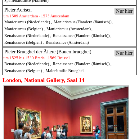
Spätrenaissance (Haarlem)
Pieter Aertsen
Nur hier
um 1509 Amsterdam - 1575 Amsterdam
Manierismus (Niederlande)
,
Manierismus (Flandern (flämisch))
,
Manierismus (Belgien)
,
Manierismus (Amsterdam)
,
Renaissance (Niederlande)
,
Renaissance (Flandern (flämisch))
,
Renaissance (Belgien)
,
Renaissance (Amsterdam)
Pieter Brueghel der Ältere (Bauernbrueghel)
Nur hier
um 1525 bis 1530 Breda - 1569 Brüssel
Renaissance (Niederlande)
,
Renaissance (Flandern (flämisch))
,
Renaissance (Belgien)
,
Malerfamilie Brueghel
London, National Gallery, Saal 14