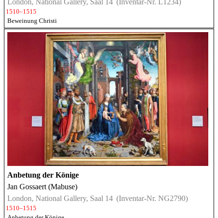
London, National Gallery, Saal 14
(Inventar-Nr. L1234)
1510–1515
Beweinung Christi
Anbetung der Könige
Jan Gossaert (Mabuse)
London, National Gallery, Saal 14
(Inventar-Nr. NG2790)
1510–1515
Anbetung der Könige