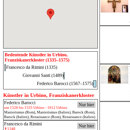
Bedeutende Künstler in Urbino,
Franziskanerkloster (1335–1575)
Francesco da Rimini (1335)
Giovanni Santi (1489)
Federico Barocci (1567–1575)
Künstler in Urbino, Franziskanerkloster
Federico Barocci
Nur hier
um 1526 bis 1535 Urbino - 1612 Urbino
Manierismus (Rom)
,
Manierismus (Italien)
,
Barock (Rom)
,
Barock (Italien)
,
Renaissance (Rom)
,
Renaissance (Italien)
Francesco da Rimini
Nur hier
✝1348