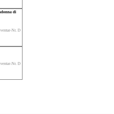
adonna di
ventar-Nr. D
ventar-Nr. D