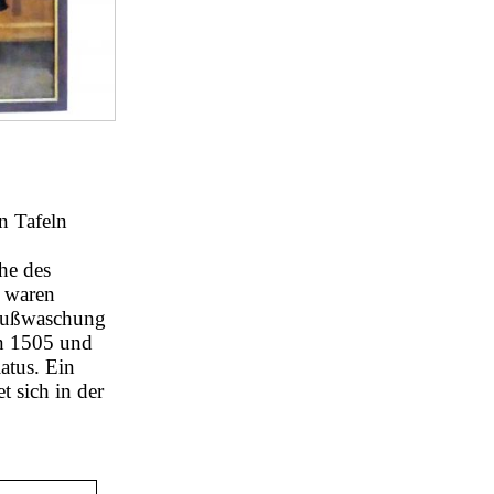
n Tafeln
he des
n waren
„Fußwaschung
hen 1505 und
atus. Ein
t sich in der