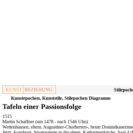
KUNST
BEZIEHUNG
Stilepoch
Kunstepochen, Kunststile, Stilepochen Diagramm
Tafeln einer Passionsfolge
1515
Martin Schaffner (um 1478 - nach 1546 Ulm)
Wettenhausen, ehem. Augustiner-Chorherren-, heute Dominikanerinn
Jetzt:
Augsburg, Staatsgalerie in der ehem. Katharinenkirche, Saal 4
(