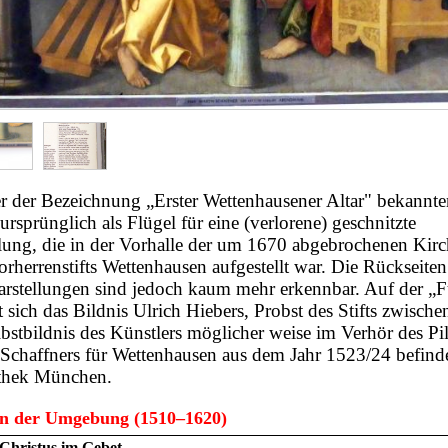
r der Bezeichnung „Erster Wettenhausener Altar" bekannte
ursprünglich als Flügel für eine (verlorene) geschnitzte
lung, die in der Vorhalle der um 1670 abgebrochenen Kirc
rherrenstifts Wettenhausen aufgestellt war. Die Rückseite
Darstellungen sind jedoch kaum mehr erkennbar. Auf der 
et sich das Bildnis Ulrich Hiebers, Probst des Stifts zwisc
bstbildnis des Künstlers möglicher weise im Verhör des Pil
r Schaffners für Wettenhausen aus dem Jahr 1523/24 befinde
thek München.
n der Umgebung (1510–1620)
Christus im Gebet