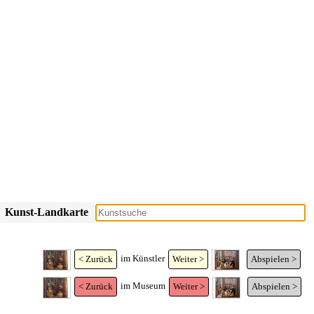
Kunst-Landkarte
im Künstler
< Zurück
Weiter >
Abspielen >
im Museum
< Zurück
Weiter >
Abspielen >