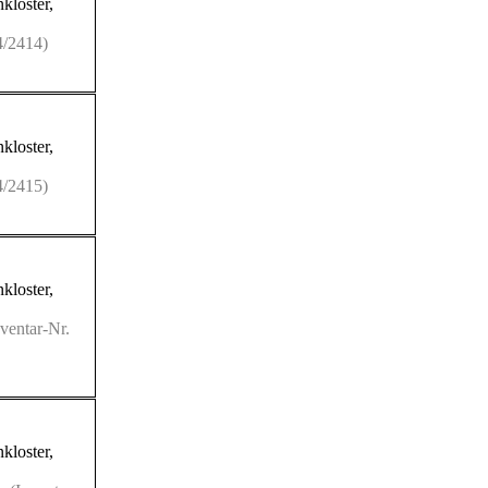
kloster
,
4/2414)
kloster
,
4/2415)
kloster
,
ventar-Nr.
kloster
,