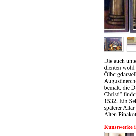
Die auch unte
dienten wohl 
Ölbergdarstel
Augustinercho
bemalt, die 
Christi" find
1532. Ein Sel
späterer Alta
Alten Pinako
Kunstwerke i