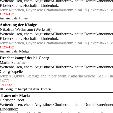
Wettenhausen, ehem. Augustiner-Chorherren-, heute Dominikanerinnen
Klosterkirche, Hochaltar, Lindenholz
Jetzt:
München, Bayerisches Nationalmuseum, Saal 15
(Inventar-Nr. 3
1523–1524
Anbetung der Hirten
Anbetung der Könige
Nikolaus Weckmann (Werkstatt)
Wettenhausen, ehem. Augustiner-Chorherren-, heute Dominikanerinnen
Klosterkirche, Hochaltar, Lindenholz
Jetzt:
München, Bayerisches Nationalmuseum, Saal 15
(Inventar-Nr. 3
1523–1524
Anbetung der Könige
Drachenkampf des hl. Georg
Martin Schaffner
Wettenhausen, ehem. Augustiner-Chorherren-, heute Dominikanerinnen
Georgskapelle
Jetzt:
Augsburg, Staatsgalerie in der ehem. Katharinenkirche, Saal 4
(In
1477)
um 1532
Hl. Georg im Kampf mit dem Drachen
Trauernde Maria
Christoph Rodt
Wettenhausen, ehem. Augustiner-Chorherren-, heute Dominikanerinnen
Lindenholz