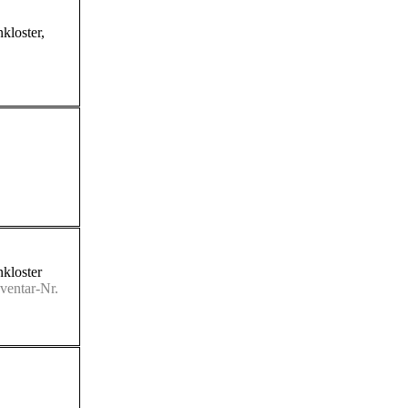
kloster
,
kloster
ventar-Nr.