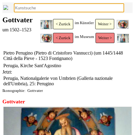
Gottvater
im Künstler
< Zurück
Weiter >
um 1502–1523
im Museum
< Zurück
Weiter >
Pietro Perugino (Pietro di Cristoforo Vannucci) (um 1445/1448
Città della Pieve - 1523 Fontignano)
Perugia, Kirche Sant'Agostino
Jetzt:
Perugia, Nationalgalerie von Umbrien (Galleria nazionale
dell'Umbria), 25: Perugino
Ikonographie:
Gottvater
Gottvater