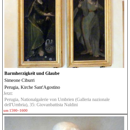
Barmherzigkeit und Glaube
Simeone Ciburri
Perugia, Kirche Sant'Agostino
Jetzt:
Perugia, Nationalgalerie von Umbrien (Galleria nazionale
dell'Umbria), 35: Giovanbattista Naldini
um 1590–1600