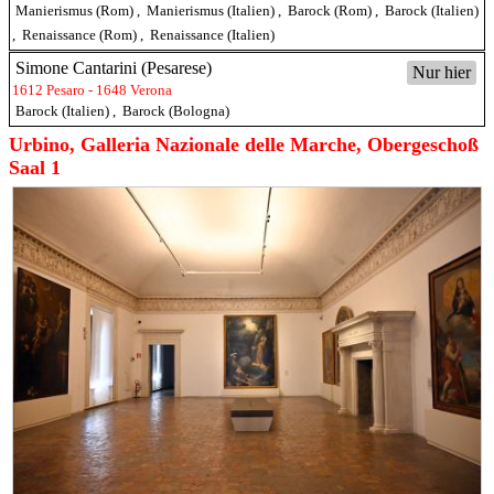
Manierismus (Rom)
,
Manierismus (Italien)
,
Barock (Rom)
,
Barock (Italien)
,
Renaissance (Rom)
,
Renaissance (Italien)
Simone Cantarini (Pesarese)
Nur hier
1612 Pesaro - 1648 Verona
Barock (Italien)
,
Barock (Bologna)
Urbino, Galleria Nazionale delle Marche, Obergeschoß
Saal 1