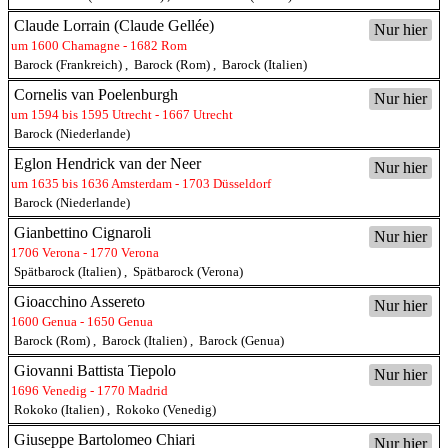
Claude Lorrain (Claude Gellée)
Nur hier
um 1600 Chamagne - 1682 Rom
Barock (Frankreich)
,
Barock (Rom)
,
Barock (Italien)
Cornelis van Poelenburgh
Nur hier
um 1594 bis 1595 Utrecht - 1667 Utrecht
Barock (Niederlande)
Eglon Hendrick van der Neer
Nur hier
um 1635 bis 1636 Amsterdam - 1703 Düsseldorf
Barock (Niederlande)
Gianbettino Cignaroli
Nur hier
1706 Verona - 1770 Verona
Spätbarock (Italien)
,
Spätbarock (Verona)
Gioacchino Assereto
Nur hier
1600 Genua - 1650 Genua
Barock (Rom)
,
Barock (Italien)
,
Barock (Genua)
Giovanni Battista Tiepolo
Nur hier
1696 Venedig - 1770 Madrid
Rokoko (Italien)
,
Rokoko (Venedig)
Giuseppe Bartolomeo Chiari
Nur hier