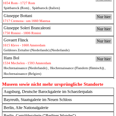
1654 Rom - 1727 Rom
Spätbarock (Rom)
,
Spätbarock (Italien)
Giuseppe Bottani
Nur hier
1717 Cremona - um 1660 Mantua
Giuseppe Soleri Brancaleoni
Nur hier
1750 Rimini - 1806 Rimini
Govaert Flinck
Nur hier
1615 Kleve - 1660 Amsterdam
Goldenes Zeitalter (Niederlande) (Niederlande)
Hans Bol
Nur hier
1534 Mechelen - 1593 Amsterdam
Hochrenaissance (Niederlande)
,
Hochrenaissance (Flandern (flämisch))
,
Hochrenaissance (Belgien)
Jacob van Moscher
Nur hier
Museen sowie nicht mehr ursprüngliche Standorte
um 1615 Haarlem - um 1660 Haarlem
Augsburg, Deutsche Barockgalerie im Schaezlerpalais
Barock (Niederlande)
Jan Havickszoon Steen
Bayreuth, Staatsgalerie im Neuen Schloss
Nur hier
1626 Leiden - 1679 Leiden
Berlin, Alte Nationalgalerie
Barock (Niederlande)
Berlin, Gemäldegalerie ("Berliner Wunder")