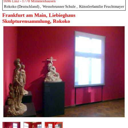
1696 Linz - 1770 Mimmenhausen
Rokoko (Deutschland)
,
Wessobrunner Schule
,
Künstlerfamilie Feuchtmayer
Frankfurt am Main, Liebieghaus
Skulpturensammlung, Rokoko