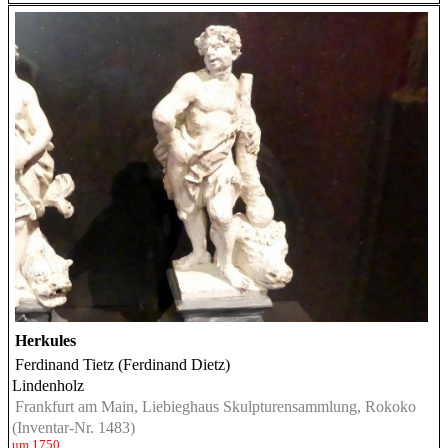
Herkules
Ferdinand Tietz (Ferdinand Dietz)
Lindenholz
Frankfurt am Main, Liebieghaus Skulpturensammlung, Rokoko
(Inventar-Nr. 1483)
um 1750