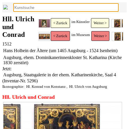
Hll. Ulrich
im Künstler
< Zurück
Weiter >
und
Conrad
im Museum
< Zurück
Weiter >
1512
Hans Holbein der Ältere (um 1465 Augsburg - 1524 Isenheim)
Augsburg, ehem. Dominikanerinnenkloster St. Katharina (Kirche
1830 zerstört)
Jetzt:
Augsburg, Staatsgalerie in der ehem. Katharinenkirche, Saal 4
(Inventar-Nr. 5296)
Ikonographie:
Hl. Konrad von Konstanz
,
Hl. Ulrich von Augsburg
Hll. Ulrich und Conrad