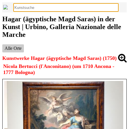
Hagar (ägyptische Magd Saras) in der
Kunst | Urbino, Galleria Nazionale delle
Marche
Alle Orte
Kunstwerke Hagar (ägyptische Magd Saras) (1750)
Nicola Bertucci (l'Anconitano) (um 1710 Ancona -
1777 Bologna)