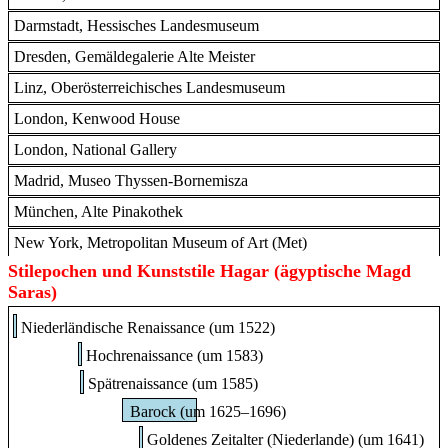
Niederländische Renaissance (Niederlande)
Darmstadt, Hessisches Landesmuseum
Jean-Baptiste Camille Corot
Nur hier
Dresden, Gemäldegalerie Alte Meister
1796 Paris - 1875 Paris
Orientalismus (Frankreich)
,
Orientalismus (Paris)
,
Linz, Oberösterreichisches Landesmuseum
Orientalismus (Schule von Barbizon)
,
Realismus (Frankreich)
,
London, Kenwood House
Realismus (Paris)
,
Realismus (Schule von Barbizon)
London, National Gallery
Johann Wolfgang Baumgartner
Nur hier
1702 Ebbs - 1761 Augsburg
Madrid, Museo Thyssen-Bornemisza
Rokoko (Österreich)
,
Rokoko (Deutschland)
,
Rokoko (Augsburg)
München, Alte Pinakothek
Josef Wintergerst
Nur hier
1783 Wallerstein - 1867 Düsseldorf
New York, Metropolitan Museum of Art (Met)
Romantik (Deutschland)
,
Romantik (Düsseldorf)
,
Stilepochen und Kunststile Hagar (ägyptische Magd
Nürnberg, Germanisches Nationalmuseum
Nazarener (Lukasbund) (Deutschland)
,
Nazarener (Lukasbund) (Düsseldorf)
,
Saras)
Lukasbund
Paris, Musée du Louvre
Niederländische Renaissance (um 1522)
Luca Giordano
Perugia, Nationalgalerie von Umbrien (Galleria nazionale
Nur hier
dell'Umbria)
1634 Neapel - 1705 Neapel
Hochrenaissance (um 1583)
Barock (Rom)
,
Barock (Italien)
,
Barock (Neapel)
Spätrenaissance (um 1585)
Rimini, Stadtmuseum
Lucas van Leyden
Nur hier
Barock (um 1625–1696)
Schleißheim, Staatsgalerie im Neuen Schloss
1494 Leiden - 1533 Leiden
Goldenes Zeitalter (Niederlande) (um 1641)
Renaissance (Niederlande)
Schleswig, Landesmuseum für Kunst und Kulturgeschichte