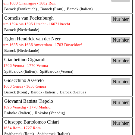
um 1600 Chamagne - 1682 Rom
Barock (Frankreich)
,
Barock (Rom)
,
Barock (Italien)
Cornelis van Poelenburgh
Nur hier
um 1594 bis 1595 Utrecht - 1667 Utrecht
Barock (Niederlande)
Eglon Hendrick van der Neer
Nur hier
um 1635 bis 1636 Amsterdam - 1703 Düsseldorf
Barock (Niederlande)
Gianbettino Cignaroli
Nur hier
1706 Verona - 1770 Verona
Spätbarock (Italien)
,
Spätbarock (Verona)
Gioacchino Assereto
Nur hier
1600 Genua - 1650 Genua
Barock (Rom)
,
Barock (Italien)
,
Barock (Genua)
Giovanni Battista Tiepolo
Nur hier
1696 Venedig - 1770 Madrid
Rokoko (Italien)
,
Rokoko (Venedig)
Giuseppe Bartolomeo Chiari
Nur hier
1654 Rom - 1727 Rom
Spätbarock (Rom)
,
Spätbarock (Italien)