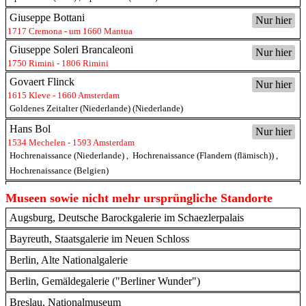
Giuseppe Bottani
Nur hier
1717 Cremona - um 1660 Mantua
Giuseppe Soleri Brancaleoni
Nur hier
1750 Rimini - 1806 Rimini
Govaert Flinck
Nur hier
1615 Kleve - 1660 Amsterdam
Goldenes Zeitalter (Niederlande) (Niederlande)
Hans Bol
Nur hier
1534 Mechelen - 1593 Amsterdam
Hochrenaissance (Niederlande)
,
Hochrenaissance (Flandern (flämisch))
,
Hochrenaissance (Belgien)
Jacob van Moscher
Nur hier
Museen sowie nicht mehr ursprüngliche Standorte
um 1615 Haarlem - um 1660 Haarlem
Augsburg, Deutsche Barockgalerie im Schaezlerpalais
Barock (Niederlande)
Jan Havickszoon Steen
Bayreuth, Staatsgalerie im Neuen Schloss
Nur hier
1626 Leiden - 1679 Leiden
Berlin, Alte Nationalgalerie
Barock (Niederlande)
Berlin, Gemäldegalerie ("Berliner Wunder")
Jan Mostaert
Nur hier
um 1475 Haarlem - 1555 Haarlem
Breslau, Nationalmuseum