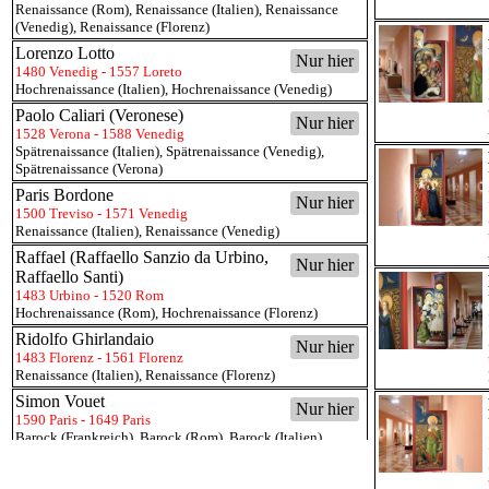
Renaissance (Rom)
,
Renaissance (Italien)
,
Renaissance
(Venedig)
,
Renaissance (Florenz)
Lorenzo Lotto
Nur hier
1480 Venedig - 1557 Loreto
Hochrenaissance (Italien)
,
Hochrenaissance (Venedig)
Paolo Caliari (Veronese)
Nur hier
1528 Verona - 1588 Venedig
Spätrenaissance (Italien)
,
Spätrenaissance (Venedig)
,
Spätrenaissance (Verona)
Paris Bordone
Nur hier
1500 Treviso - 1571 Venedig
Renaissance (Italien)
,
Renaissance (Venedig)
Raffael (Raffaello Sanzio da Urbino,
Nur hier
Raffaello Santi)
1483 Urbino - 1520 Rom
Hochrenaissance (Rom)
,
Hochrenaissance (Florenz)
Ridolfo Ghirlandaio
Nur hier
1483 Florenz - 1561 Florenz
Renaissance (Italien)
,
Renaissance (Florenz)
Simon Vouet
Nur hier
1590 Paris - 1649 Paris
Barock (Frankreich)
,
Barock (Rom)
,
Barock (Italien)
Tintoretto (Jacopo Robusti)
Nur hier
1518 Venedig - 1594 Venedig