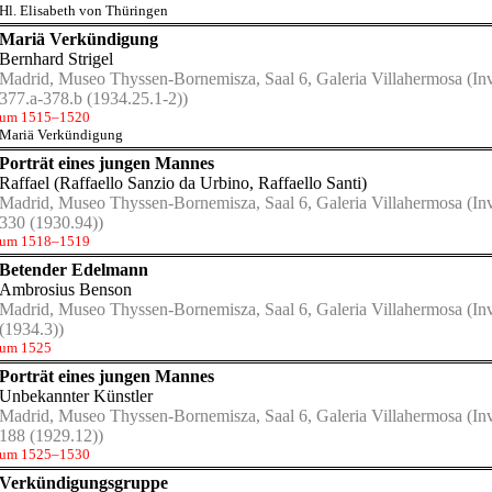
Hl. Elisabeth von Thüringen
Mariä Verkündigung
Bernhard Strigel
Madrid, Museo Thyssen-Bornemisza, Saal 6, Galeria Villahermosa
(Inv
377.a-378.b (1934.25.1-2))
um 1515–1520
Mariä Verkündigung
Porträt eines jungen Mannes
Raffael (Raffaello Sanzio da Urbino, Raffaello Santi)
Madrid, Museo Thyssen-Bornemisza, Saal 6, Galeria Villahermosa
(Inv
330 (1930.94))
um 1518–1519
Betender Edelmann
Ambrosius Benson
Madrid, Museo Thyssen-Bornemisza, Saal 6, Galeria Villahermosa
(Inv
(1934.3))
um 1525
Porträt eines jungen Mannes
Unbekannter Künstler
Madrid, Museo Thyssen-Bornemisza, Saal 6, Galeria Villahermosa
(Inv
188 (1929.12))
um 1525–1530
Verkündigungsgruppe