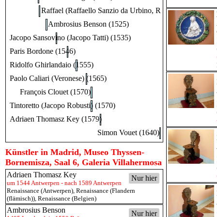
Raffael (Raffaello Sanzio da Urbino, Raffaello Santi) (15
Ambrosius Benson (1525)
Jacopo Sansovino (Jacopo Tatti) (1535)
Paris Bordone (1546)
Ridolfo Ghirlandaio (1555)
Paolo Caliari (Veronese) (1565)
François Clouet (1570)
Tintoretto (Jacopo Robusti) (1570)
Adriaen Thomasz Key (1579)
Simon Vouet (1640)
Künstler in Madrid, Museo Thyssen-
Bornemisza, Saal 6, Galeria Villahermosa
Adriaen Thomasz Key
Nur hier
um 1544 Antwerpen - nach 1589 Antwerpen
Renaissance (Antwerpen)
,
Renaissance (Flandern
(flämisch))
,
Renaissance (Belgien)
Ambrosius Benson
Nur hier