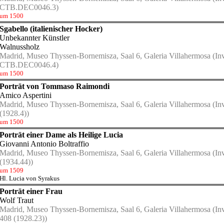
CTB.DEC0046.3)
um 1500
Sgabello (italienischer Hocker)
Unbekannter Künstler
Walnussholz
Madrid, Museo Thyssen-Bornemisza, Saal 6, Galeria Villahermosa
(Inv
CTB.DEC0046.4)
um 1500
Porträt von Tommaso Raimondi
Amico Aspertini
Madrid, Museo Thyssen-Bornemisza, Saal 6, Galeria Villahermosa
(Inv
(1928.4))
um 1500
Porträt einer Dame als Heilige Lucia
Giovanni Antonio Boltraffio
Madrid, Museo Thyssen-Bornemisza, Saal 6, Galeria Villahermosa
(Inv
(1934.44))
um 1509
Hl. Lucia von Syrakus
Porträt einer Frau
Wolf Traut
Madrid, Museo Thyssen-Bornemisza, Saal 6, Galeria Villahermosa
(Inv
408 (1928.23))