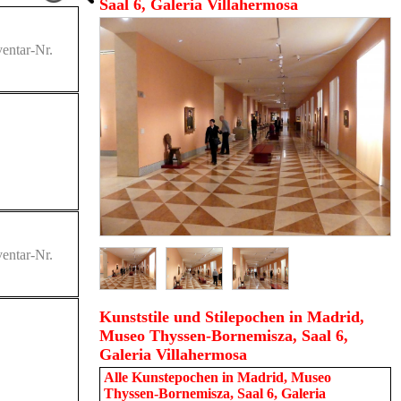
Saal 6, Galeria Villahermosa
entar-Nr.
entar-Nr.
Kunststile und Stilepochen in Madrid,
Museo Thyssen-Bornemisza, Saal 6,
Galeria Villahermosa
Alle Kunstepochen in
Madrid, Museo
Thyssen-Bornemisza, Saal 6, Galeria