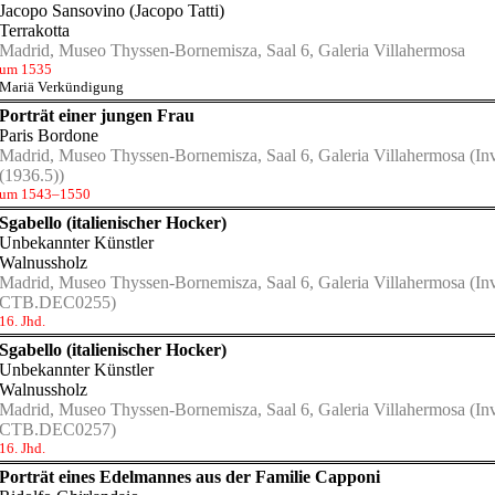
Jacopo Sansovino (Jacopo Tatti)
Terrakotta
Madrid, Museo Thyssen-Bornemisza, Saal 6, Galeria Villahermosa
um 1535
Mariä Verkündigung
Porträt einer jungen Frau
Paris Bordone
Madrid, Museo Thyssen-Bornemisza, Saal 6, Galeria Villahermosa
(Inv
(1936.5))
um 1543–1550
Sgabello (italienischer Hocker)
Unbekannter Künstler
Walnussholz
Madrid, Museo Thyssen-Bornemisza, Saal 6, Galeria Villahermosa
(Inv
CTB.DEC0255)
16. Jhd.
Sgabello (italienischer Hocker)
Unbekannter Künstler
Walnussholz
Madrid, Museo Thyssen-Bornemisza, Saal 6, Galeria Villahermosa
(Inv
CTB.DEC0257)
16. Jhd.
Porträt eines Edelmannes aus der Familie Capponi