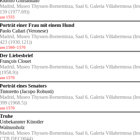
Ridolfo Ghirlandaio
Madrid, Museo Thyssen-Bornemisza, Saal 6, Galeria Villahermosa
(Inv
159 (1977.69))
um 1555
Porträt einer Frau mit einem Hund
Paolo Caliari (Veronese)
Madrid, Museo Thyssen-Bornemisza, Saal 6, Galeria Villahermosa
(Inv
423 (1930.121))
um 1560–1570
Der Liebesbrief
François Clouet
Madrid, Museo Thyssen-Bornemisza, Saal 6, Galeria Villahermosa
(Inv
(1958.9))
um 1570
Porträt eines Senators
Tintoretto (Jacopo Robusti)
Madrid, Museo Thyssen-Bornemisza, Saal 6, Galeria Villahermosa
(Inv
399 (1968.5))
um 1570
Truhe
Unbekannter Künstler
Walnussholz
Madrid, Museo Thyssen-Bornemisza, Saal 6, Galeria Villahermosa
(Inv
CTB.DEC0044)