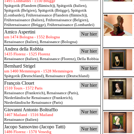
1495 Lombardei - 1550 Brügge
Spätgotik (Flandern (flämisch))
,
Spätgotik (Italien)
,
Spätgotik (Belgien)
,
Spätgotik (Brügge)
,
Spätgotik
(Lombardei)
,
Frührenaissance (Flandern (flämisch))
,
Frührenaissance (Italien)
,
Frührenaissance (Belgien)
,
Frührenaissance (Brügge)
,
Frührenaissance (Lombardei)
Amico Aspertini
Nur hier
um 1474 Bologna - 1552 Bologna
Renaissance (Italien)
,
Renaissance (Bologna)
Andrea della Robbia
Nur hier
1435 Florenz - 1525 Florenz
Renaissance (Italien)
,
Renaissance (Florenz)
,
Della Robbia
Bernhard Strigel
Nur hier
um 1460 Memmingen - 1528 Memmingen
Spätgotik (Deutschland)
,
Renaissance (Deutschland)
François Clouet
Nur hier
1510 Tours - 1572 Paris
Renaissance (Frankreich)
,
Renaissance (Paris)
,
Niederländische Renaissance (Frankreich)
,
Niederländische Renaissance (Paris)
Giovanni Antonio Boltraffio
Nur hier
1467 Mailand - 1516 Mailand
Renaissance (Italien)
Jacopo Sansovino (Jacopo Tatti)
Nur hier
1486 Florenz - 1570 Venedig