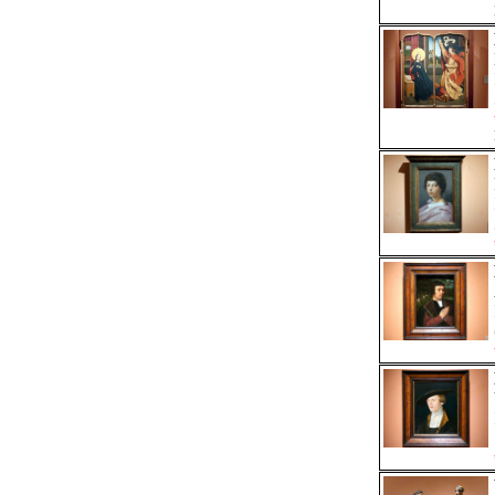
Manierismus (Italien)
,
Manierismus (Venedig)
Wolf Traut
Nur hier
um 1486 Nürnberg - 1520 Nürnberg
Renaissance (Deutschland)
,
Renaissance (Nürnberg)
Wolfgang Beurer
Nur hier
Spätgotik (Deutschland)
,
Frührenaissance
(Deutschland)