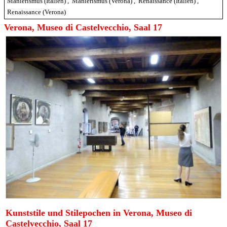
Manierismus (Italien)
,
Manierismus (Verona)
,
Renaissance (Italien)
,
Renaissance (Verona)
Verona, Museo di Castelvecchio, Saal 17
Kunststile und Stilepochen in Verona, Museo di
Castelvecchio, Saal 17