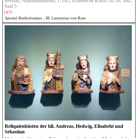
Breslau, Nationalmuseum, 1. OG, schlesische Kunst 14.-16. Jhd.,
Saal 5
1473
Apostel Bartholomäus
,
Hl. Laurentius von Rom
Reliquienbüsten der hll. Andreas, Hedwig, Elisabeht und
Sebastian