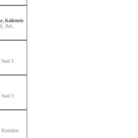
e, Kalkstein
6. Jhd.,
 Saal 5
 Saal 3
, Korridor