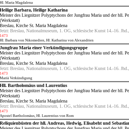
Hl. Maria Magdalena
Heilige Barbara, Heilige Katharina
Meister des Liegnitzer Polyptychons der Jungfrau Maria und der hll. P
(Werkstatt)
Breslau, Kirche St. Maria Magdalena
Jetzt:
Breslau, Nationalmuseum, 1. OG, schlesische Kunst 14.-16. Jhd.,
1473
Hl. Barbara von Nikomedien
,
Hl. Katharina von Alexandrien
Jungfrau Maria einer Verkündigungsgruppe
Meister des Liegnitzer Polyptychons der Jungfrau Maria und der hll. P
(Werkstatt)
Breslau, Kirche St. Maria Magdalena
Jetzt:
Breslau, Nationalmuseum, 1. OG, schlesische Kunst 14.-16. Jhd.,
1473
Mariä Verkündigung
Hll. Bartholomäus und Laurentius
Meister des Liegnitzer Polyptychons der Jungfrau Maria und der hll. P
(Werkstatt)
Breslau, Kirche St. Maria Magdalena
Jetzt:
Breslau, Nationalmuseum, 1. OG, schlesische Kunst 14.-16. Jhd.,
1473
Apostel Bartholomäus
,
Hl. Laurentius von Rom
Reliquienbüsten der hll. Andreas, Hedwig, Elisabeht und Sebastia
Meister des Liegnitzer Polyptychons der Jungfrau Maria und der hll. P