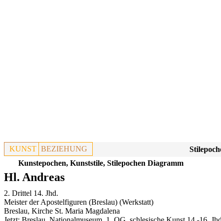
KUNST
BEZIEHUNG
Stilepoch
Kunstepochen, Kunststile, Stilepochen Diagramm
Hl. Andreas
2. Drittel 14. Jhd.
Meister der Apostelfiguren (Breslau) (Werkstatt)
Breslau, Kirche St. Maria Magdalena
Jetzt:
Breslau, Nationalmuseum, 1. OG, schlesische Kunst 14.-16. Jhd