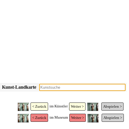
Kunst-Landkarte
im Künstler
< Zurück
Weiter >
Abspielen >
im Museum
< Zurück
Weiter >
Abspielen >