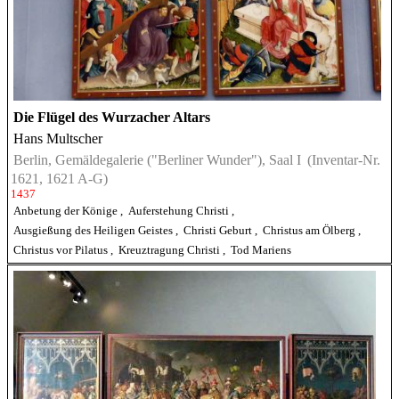
Die Flügel des Wurzacher Altars
Hans Multscher
Berlin, Gemäldegalerie ("Berliner Wunder"), Saal I
(Inventar-Nr.
1621, 1621 A-G)
1437
Anbetung der Könige
,
Auferstehung Christi
,
Ausgießung des Heiligen Geistes
,
Christi Geburt
,
Christus am Ölberg
,
Christus vor Pilatus
,
Kreuztragung Christi
,
Tod Mariens