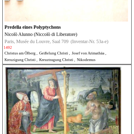
Predella eines Polyptychons
Nicolò Alunno (Niccolò di Liberatore)
Paris, Musée du Louvre, Saal 709
(Inventar-Nr. 53a-e)
1492
Christus am Ölberg
,
Geißelung Christi
,
Josef von Arimathäa
,
Kreuzigung Christi
,
Kreuztragung Christi
,
Nikodemus