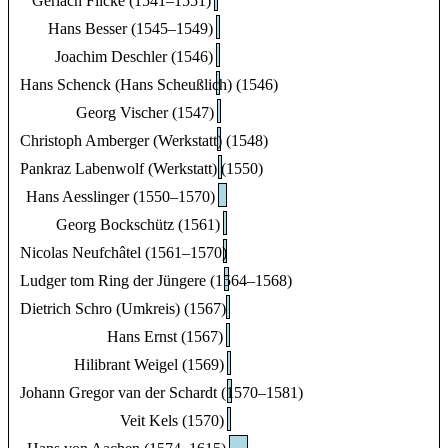
Gerlach Flicke (1541–1551)
Hans Besser (1545–1549)
Joachim Deschler (1546)
Hans Schenck (Hans Scheußlich) (1546)
Georg Vischer (1547)
Christoph Amberger (Werkstatt) (1548)
Pankraz Labenwolf (Werkstatt) (1550)
Hans Aesslinger (1550–1570)
Georg Bockschütz (1561)
Nicolas Neufchâtel (1561–1570)
Ludger tom Ring der Jüngere (1564–1568)
Dietrich Schro (Umkreis) (1567)
Hans Ernst (1567)
Hilibrant Weigel (1569)
Johann Gregor van der Schardt (1570–1581)
Veit Kels (1570)