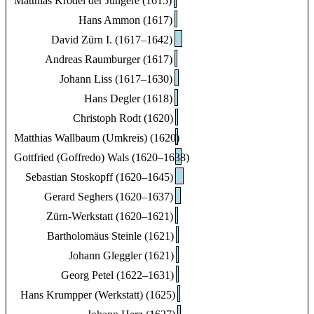
Matthias Krodel der Jüngere (1615)
Hans Ammon (1617)
David Zürn I. (1617–1642)
Andreas Raumburger (1617)
Johann Liss (1617–1630)
Hans Degler (1618)
Christoph Rodt (1620)
Matthias Wallbaum (Umkreis) (1620)
Gottfried (Goffredo) Wals (1620–1638)
Sebastian Stoskopff (1620–1645)
Gerard Seghers (1620–1637)
Zürn-Werkstatt (1620–1621)
Bartholomäus Steinle (1621)
Johann Gleggler (1621)
Georg Petel (1622–1631)
Hans Krumpper (Werkstatt) (1625)