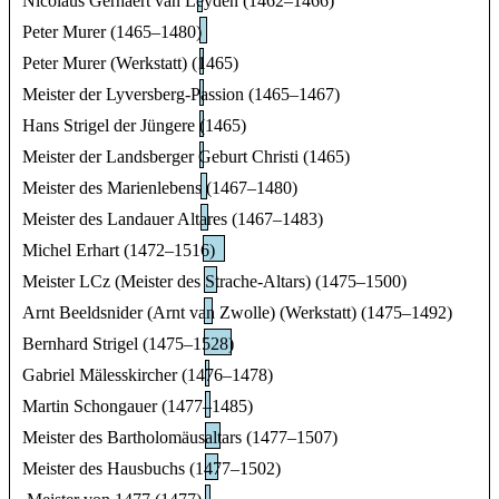
Nicolaus Gerhaert van Leyden (1462–1466)
Peter Murer (1465–1480)
Peter Murer (Werkstatt) (1465)
Meister der Lyversberg-Passion (1465–1467)
Hans Strigel der Jüngere (1465)
Meister der Landsberger Geburt Christi (1465)
Meister des Marienlebens (1467–1480)
Meister des Landauer Altares (1467–1483)
Michel Erhart (1472–1516)
Meister LCz (Meister des Strache-Altars) (1475–1500)
Arnt Beeldsnider (Arnt van Zwolle) (Werkstatt) (1475–1492)
Bernhard Strigel (1475–1528)
Gabriel Mälesskircher (1476–1478)
Martin Schongauer (1477–1485)
Meister des Bartholomäusaltars (1477–1507)
Meister des Hausbuchs (1477–1502)